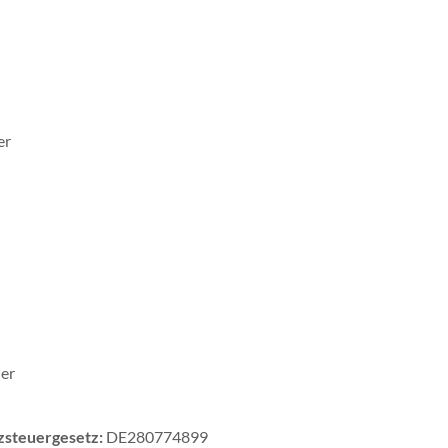
er
er
zsteuergesetz:
DE280774899