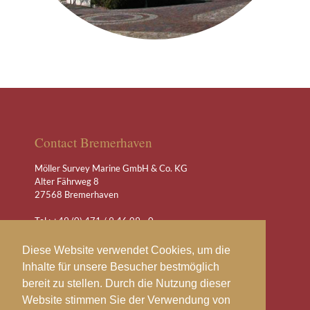
Contact Bremerhaven
Möller Survey Marine GmbH & Co. KG
Alter Fährweg 8
27568 Bremerhaven
Tel.: +49 (0) 471 / 9 46 09 - 0
Fax: +49 (0) 471 / 9 46 09 - 99
(24/7) +(49) 471 / 9 46 09
Diese Website verwendet Cookies, um die
Inhalte für unsere Besucher bestmöglich
office@moeller-expert.com
bereit zu stellen. Durch die Nutzung dieser
www.moeller-expert.com
Website stimmen Sie der Verwendung von